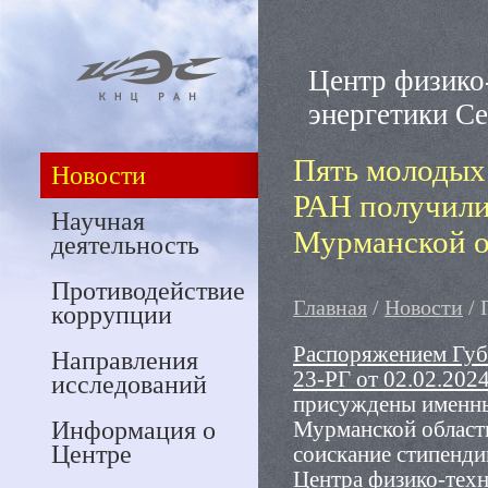
Центр физико
энергетики С
Пять молодых
Новости
РАН получили
Научная
Мурманской о
деятельность
Противодействие
Главная
/
Новости
/ 
коррупции
Распоряжением Губ
Направления
23-РГ от 02.02.2024
исследований
присуждены именны
Информация о
Мурманской област
Центре
соискание стипенди
Центра физико-техн