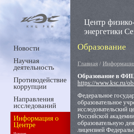
Центр физико
энергетики С
Образование
Новости
Научная
Главная
/
Информация
деятельность
Образование в ФИ
Противодействие
https://www.ksc.ru/ob
коррупции
Федеральное госуда
Направления
образовательное уч
исследований
исследовательский ц
Российской академии
Информация о
образовательную дея
Центре
лицензией Федеральн
История